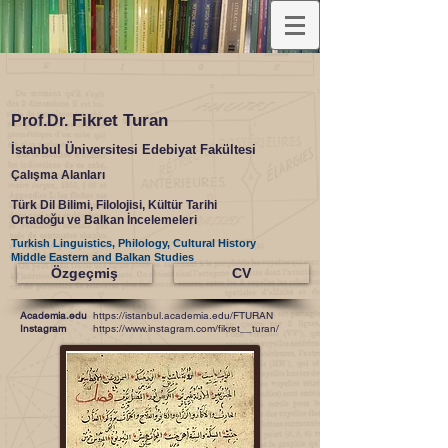
Fikret Turan
Prof.Dr.
İstanbul Üniversitesi Edebiyat Fakültesi
Çalışma Alanları
Türk Dil Bilimi, Filolojisi, Kültür Tarihi
Ortadoğu ve Balkan İncelemeleri
Turkish Linguistics, Philology, Cultural History
Middle Eastern and Balkan Studies
Özgeçmiş
CV
Academia.edu
https://istanbul.academia.edu/FTURAN
Instagram
https://www.instagram.com/fikret__turan/